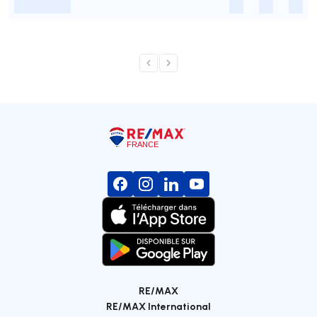
-
-
-
-
RE/MAX
RE/MAX International