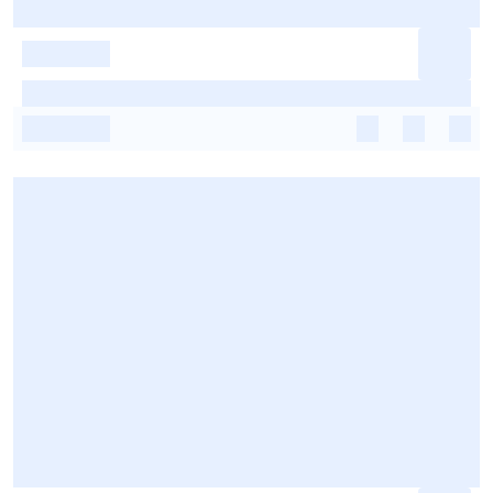
-
-
-
-
-
-