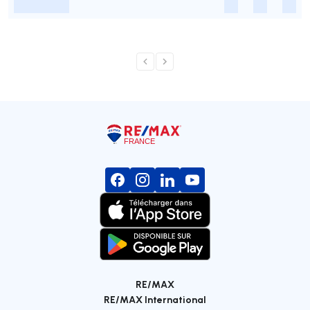
-
-
-
-
RE/MAX
RE/MAX International