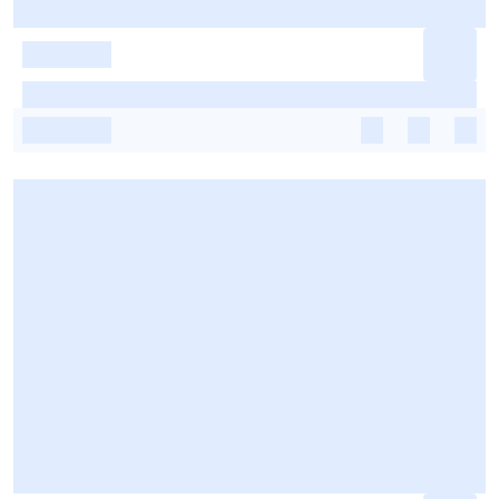
-
-
-
-
-
-