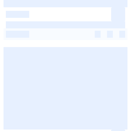
-
-
-
-
-
-