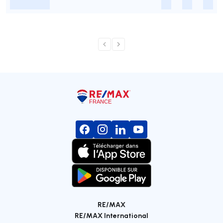
-
-
-
-
RE/MAX
RE/MAX International