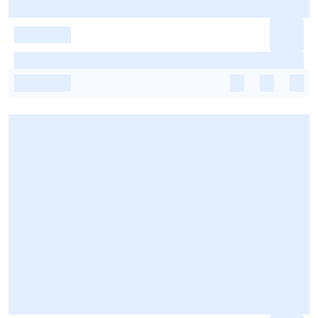
-
-
-
-
-
-