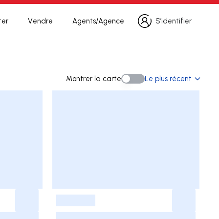
ter
Vendre
Agents/Agence
S’identifier
S’identifier
herche
Montrer la carte
Le plus récent
Montrer la carte
-
-