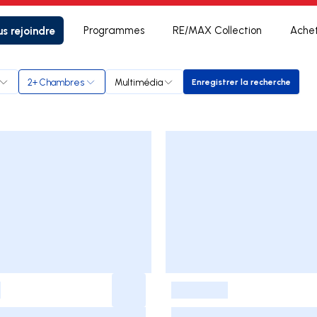
s rejoindre
Programmes
RE/MAX Collection
Ache
2+ Chambres
Multimédia
Enregistrer la recherche
Enregistrer la rec
-
-