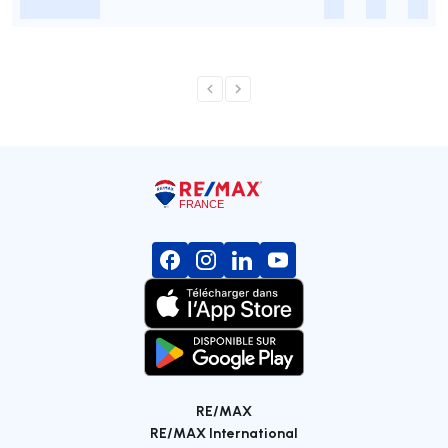
-
-
-
-
RE/MAX
RE/MAX International