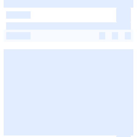
-
-
-
-
-
-