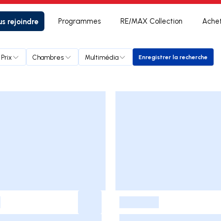
s rejoindre
Programmes
RE/MAX Collection
Ache
Prix
Chambres
Multimédia
Enregistrer la recherche
Enregistrer la r
-
-