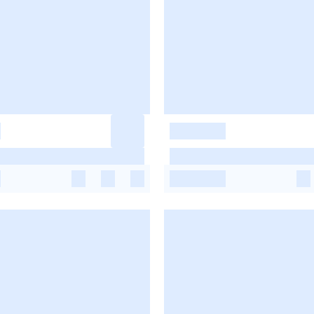
-
-
-
-
-
-
-