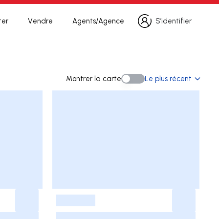
ter
Vendre
Agents/Agence
S’identifier
S’identifier
echerche
Montrer la carte
Le plus récent
Montrer la carte
-
-