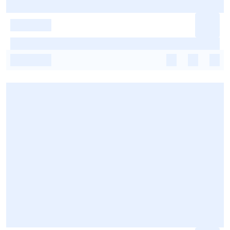
-
-
-
-
-
-