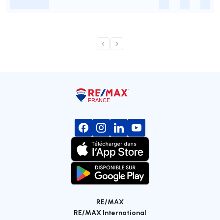
-
-
-
-
RE/MAX
RE/MAX International