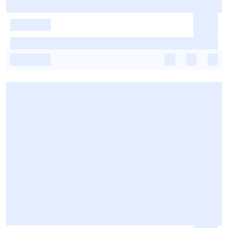
-
-
-
-
-
-