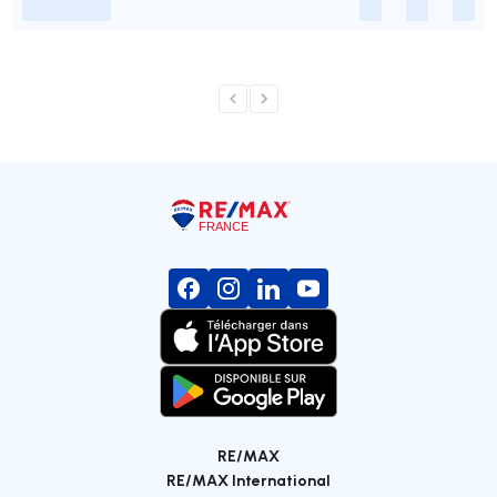
-
-
-
-
RE/MAX
RE/MAX International