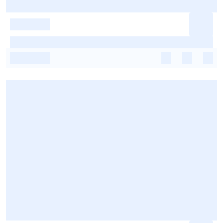
-
-
-
-
-
-