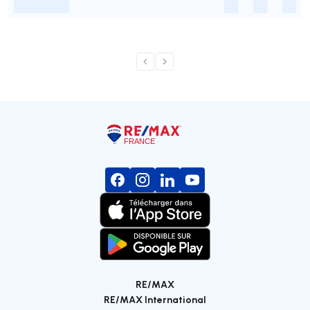
-
-
-
-
RE/MAX
RE/MAX International