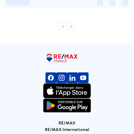
-
-
-
-
RE/MAX
RE/MAX International