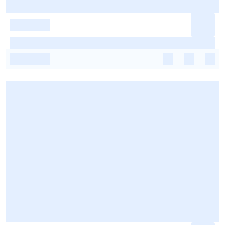
-
-
-
-
-
-