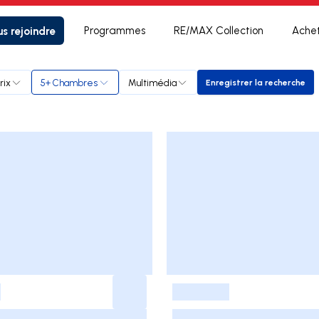
s rejoindre
Programmes
RE/MAX Collection
Ache
rix
5+ Chambres
Multimédia
Enregistrer la recherche
Enregistrer la 
-
-