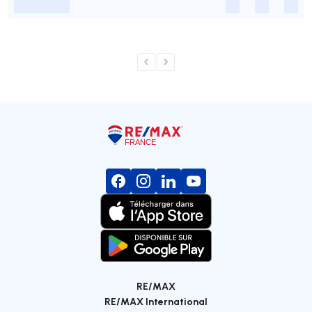
-
-
-
-
RE/MAX
RE/MAX International