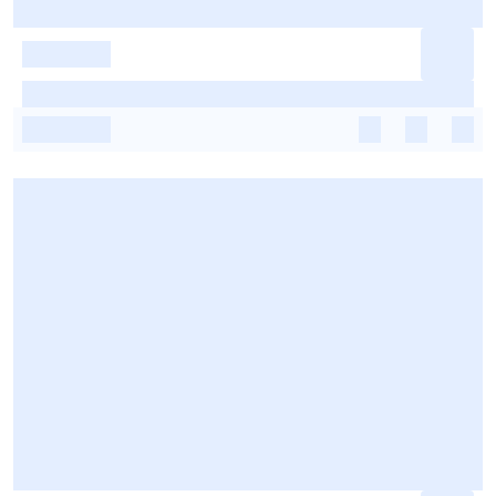
-
-
-
-
-
-