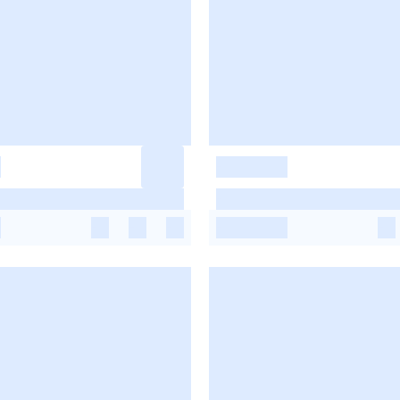
-
-
-
-
-
-
-