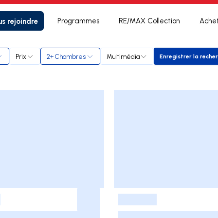
s rejoindre
Programmes
RE/MAX Collection
Ache
Prix
2+ Chambres
Multimédia
Enregistrer la reche
Enregist
-
-