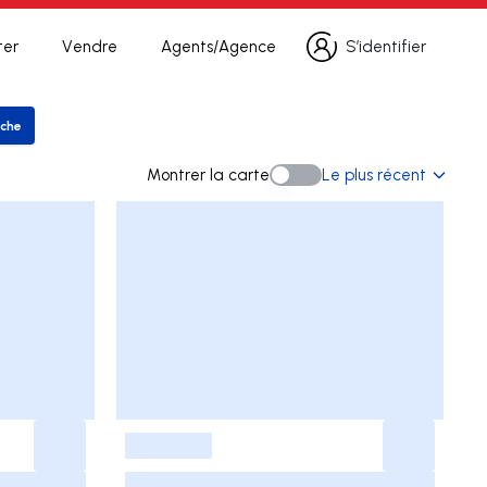
ter
Vendre
Agents/Agence
S’identifier
S’identifier
rche
rer la recherche
Montrer la carte
Le plus récent
Montrer la carte
-
-