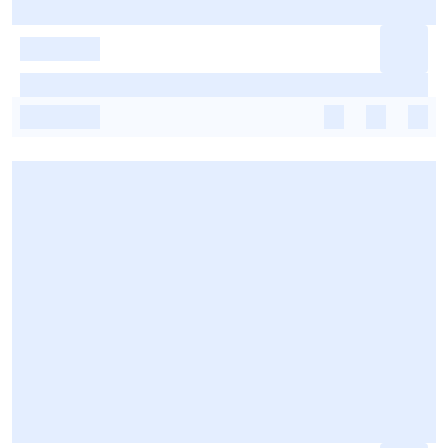
-
-
-
-
-
-