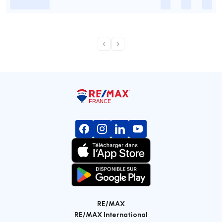
-
-
-
-
RE/MAX
RE/MAX International