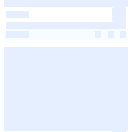
-
-
-
-
-
-