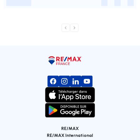
-
-
-
-
RE/MAX
RE/MAX International