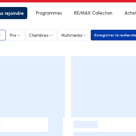
s rejoindre
Programmes
RE/MAX Collection
Ache
mie
Prix
Chambres
Multimédia
Enregistrer la recherch
Enregistrer
-
-