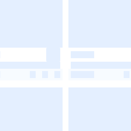
-
-
-
-
-
-
-