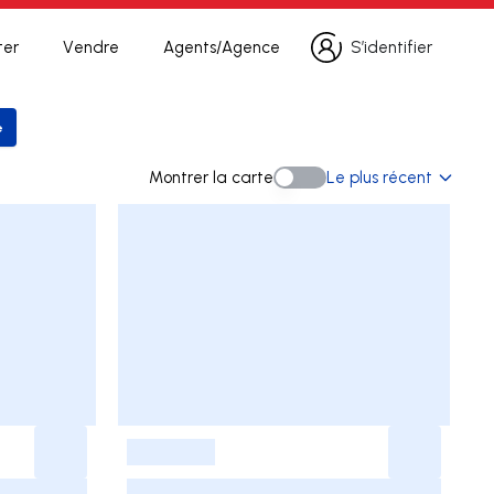
ter
Vendre
Agents/Agence
S’identifier
S’identifier
e
 la recherche
Montrer la carte
Le plus récent
Montrer la carte
-
-