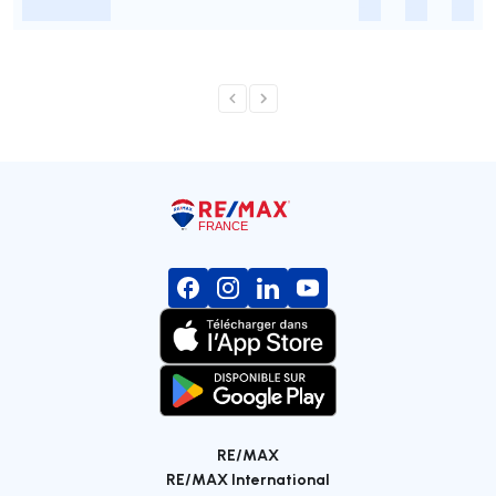
-
-
-
-
RE/MAX
RE/MAX International