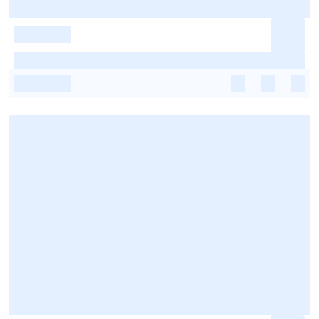
-
-
-
-
-
-