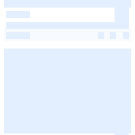
-
-
-
-
-
-