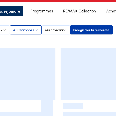
s rejoindre
Programmes
RE/MAX Collection
Ache
ix
4+ Chambres
Multimédia
Enregistrer la recherche
Enregistrer la r
-
-