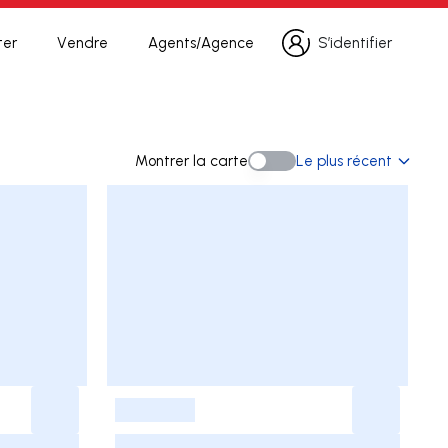
ter
Vendre
Agents/Agence
S’identifier
S’identifier
echerche
Montrer la carte
Le plus récent
Montrer la carte
-
-