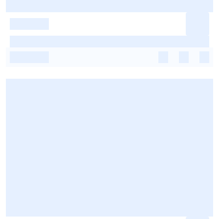
-
-
-
-
-
-