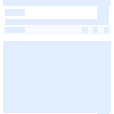
-
-
-
-
-
-