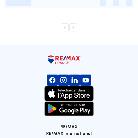
-
-
-
-
RE/MAX
RE/MAX International