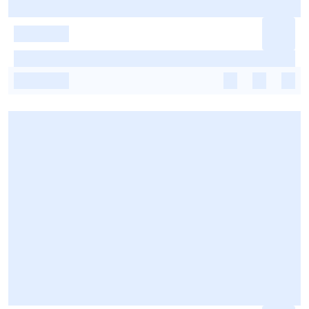
-
-
-
-
-
-