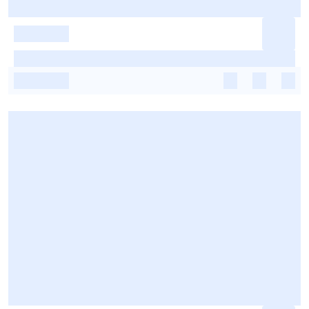
-
-
-
-
-
-