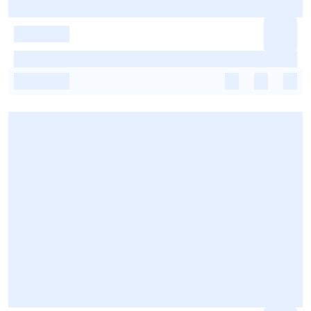
-
-
-
-
-
-