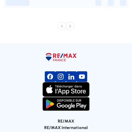
-
-
-
-
RE/MAX
RE/MAX International