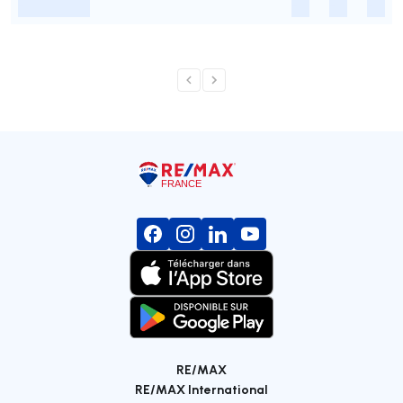
-
-
-
-
RE/MAX
RE/MAX International