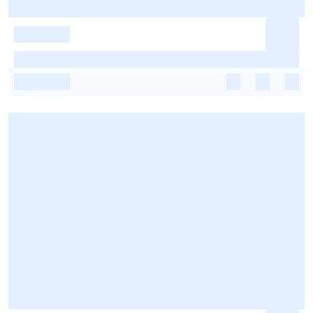
-
-
-
-
-
-