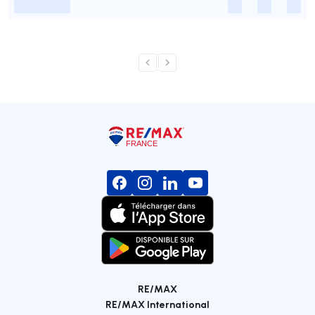
-
-
-
-
RE/MAX
RE/MAX International