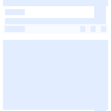
-
-
-
-
-
-