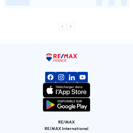
-
-
-
-
RE/MAX
RE/MAX International