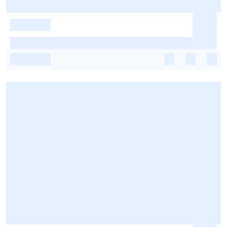
-
-
-
-
-
-