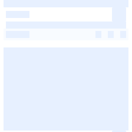
-
-
-
-
-
-