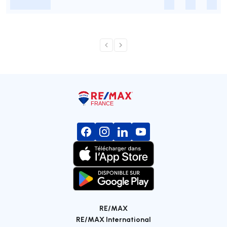
-
-
-
-
RE/MAX
RE/MAX International