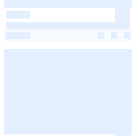
-
-
-
-
-
-