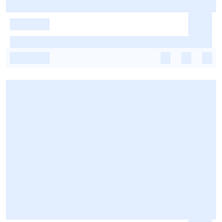
-
-
-
-
-
-