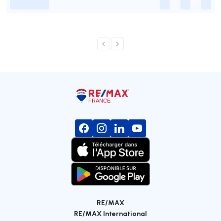
-
-
-
-
RE/MAX
RE/MAX International