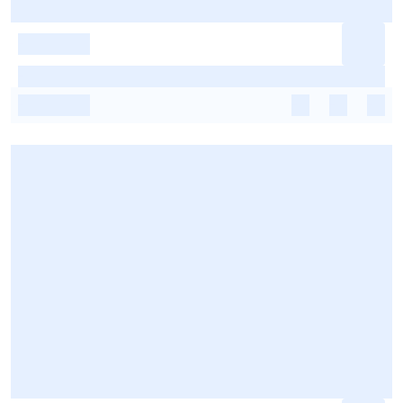
-
-
-
-
-
-