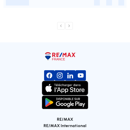
-
-
-
-
RE/MAX
RE/MAX International