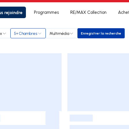
s rejoindre
Programmes
RE/MAX Collection
Ache
ix
5+ Chambres
Multimédia
Enregistrer la recherche
Enregistrer la r
-
-