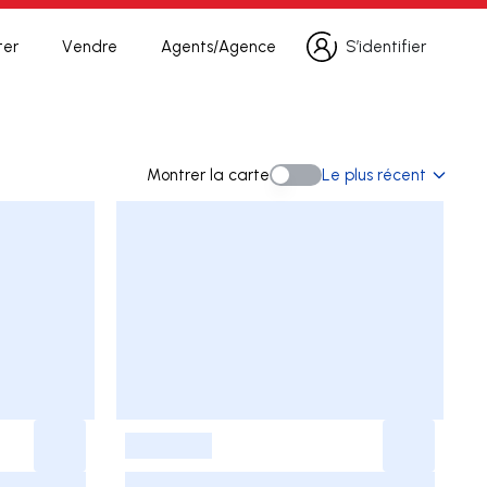
ter
Vendre
Agents/Agence
S’identifier
S’identifier
echerche
Montrer la carte
Le plus récent
Montrer la carte
-
-