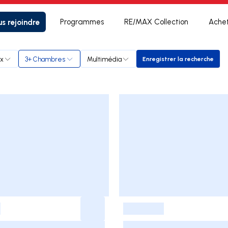
s rejoindre
Programmes
RE/MAX Collection
Ache
ix
3+ Chambres
Multimédia
Enregistrer la recherche
Enregistrer la re
-
-