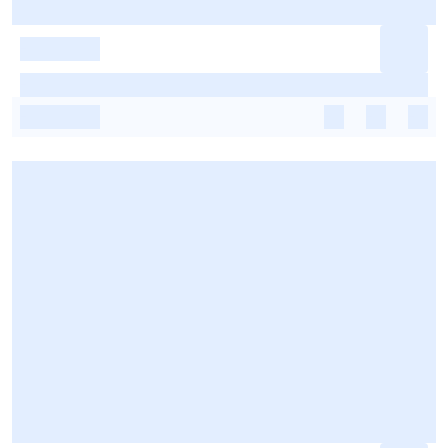
-
-
-
-
-
-