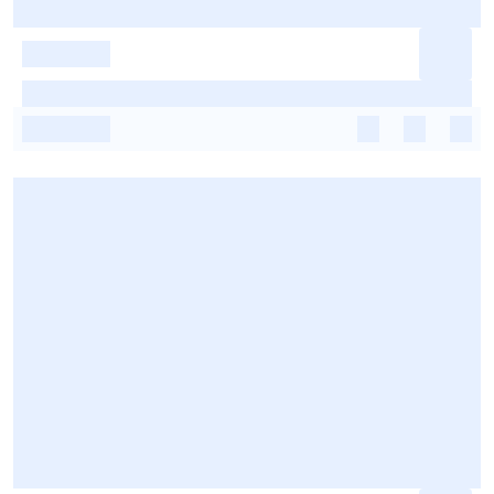
-
-
-
-
-
-