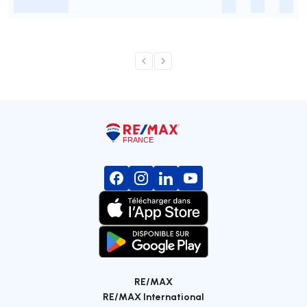
-
-
-
-
RE/MAX
RE/MAX International