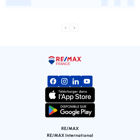
-
-
-
-
RE/MAX
RE/MAX International