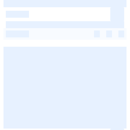
-
-
-
-
-
-