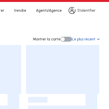
ter
Vendre
Agents/Agence
S’identifier
S’identifier
erche
Montrer la carte
Le plus récent
Montrer la carte
-
-