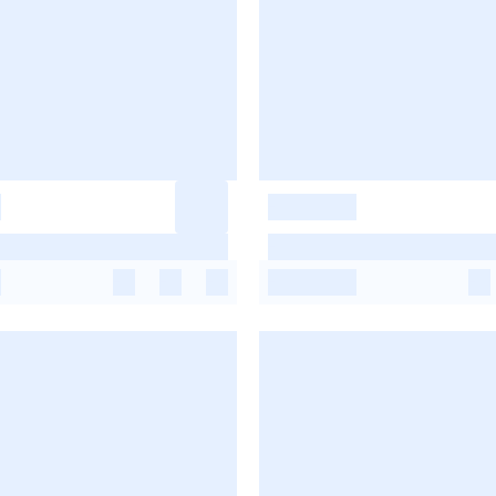
-
-
-
-
-
-
-