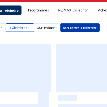
s rejoindre
Programmes
RE/MAX Collection
Ache
1+ Chambres
Multimédia
Enregistrer la recherche
Enregistrer la rech
-
-