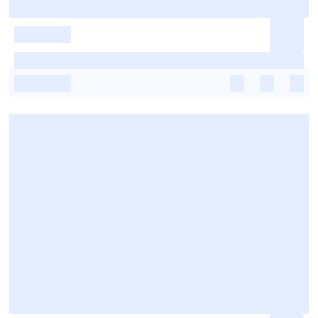
-
-
-
-
-
-