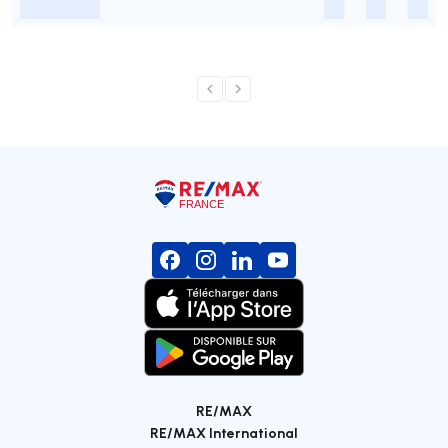
-
-
-
-
RE/MAX
RE/MAX International