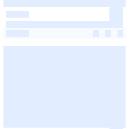
-
-
-
-
-
-