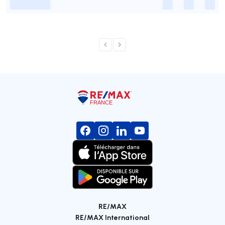
-
-
-
-
RE/MAX
RE/MAX International