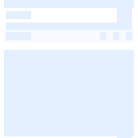
-
-
-
-
-
-