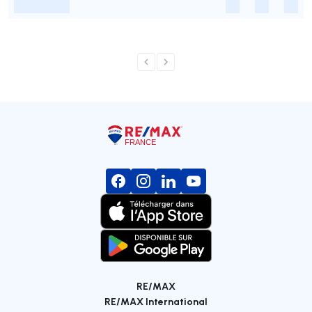
-
-
-
-
RE/MAX
RE/MAX International