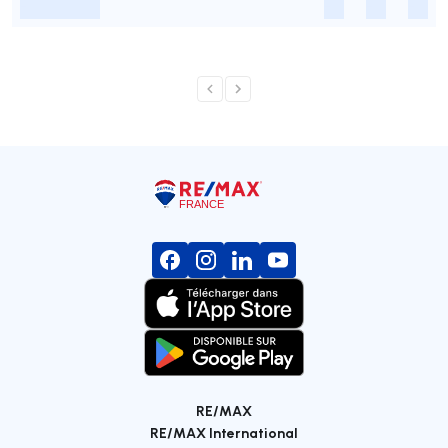
-
-
-
-
RE/MAX
RE/MAX International