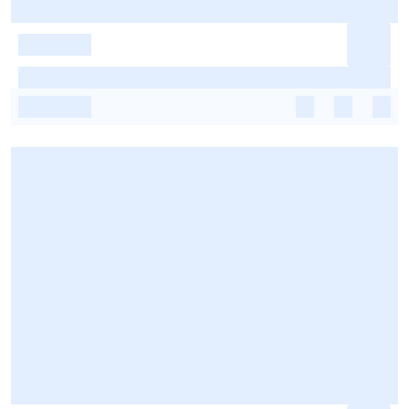
-
-
-
-
-
-