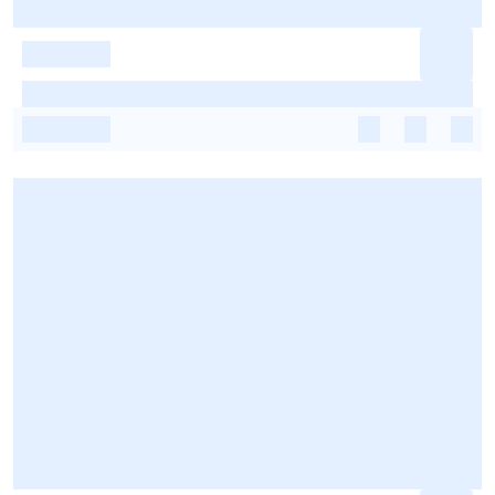
-
-
-
-
-
-