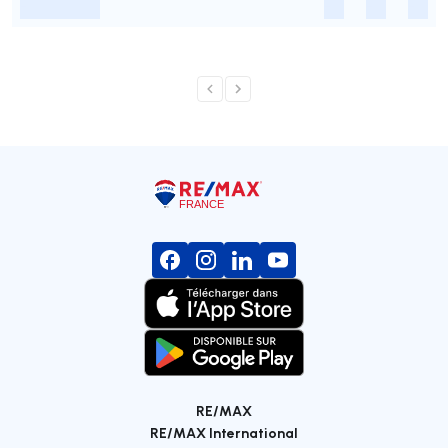
-
-
-
-
RE/MAX
RE/MAX International