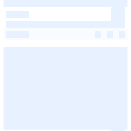
-
-
-
-
-
-