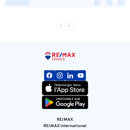
-
-
-
-
RE/MAX
RE/MAX International