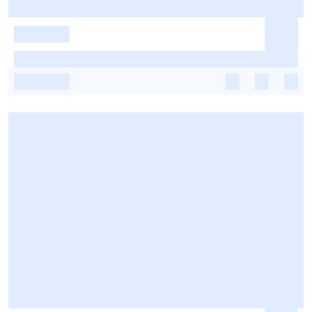
-
-
-
-
-
-