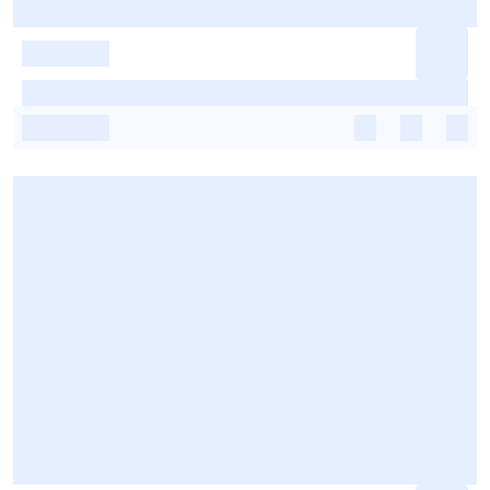
-
-
-
-
-
-