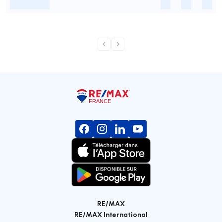
-
-
-
-
RE/MAX
RE/MAX International