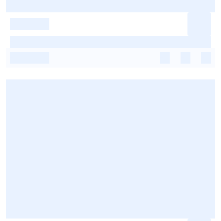
-
-
-
-
-
-