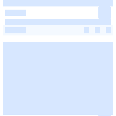
-
-
-
-
-
-