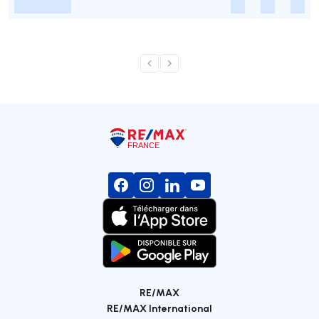
-
-
-
-
RE/MAX
RE/MAX International