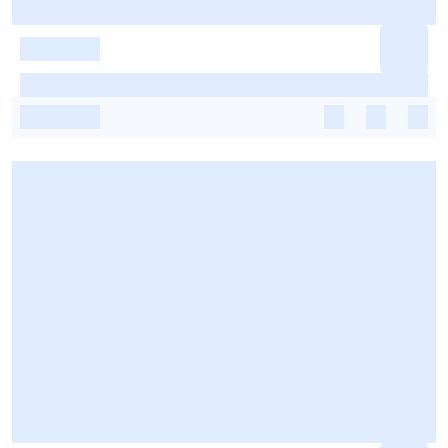
-
-
-
-
-
-