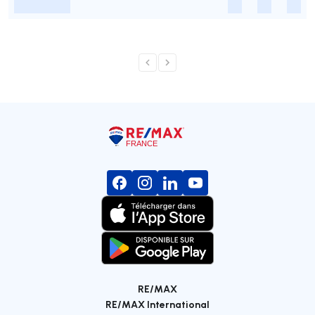
-
-
-
-
RE/MAX
RE/MAX International