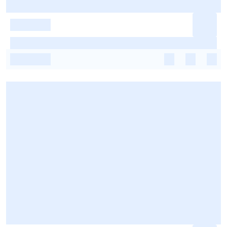
-
-
-
-
-
-