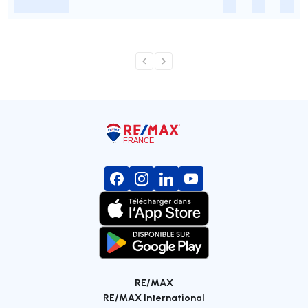
-
-
-
-
RE/MAX
RE/MAX International